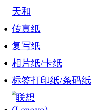
天和
传真纸
复写纸
相片纸/卡纸
标签打印纸/条码纸