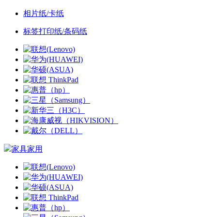
相片纸/卡纸
标签打印纸/条码纸
家具家用