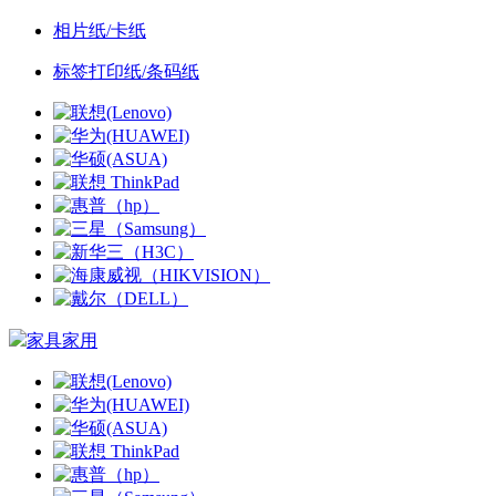
相片纸/卡纸
标签打印纸/条码纸
家具家用