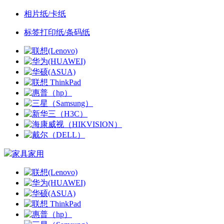
相片纸/卡纸
标签打印纸/条码纸
家具家用