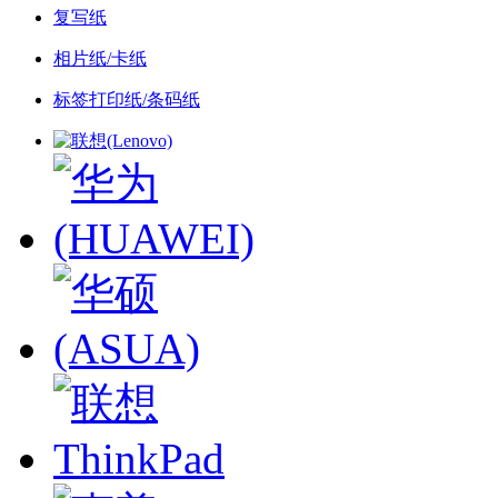
复写纸
相片纸/卡纸
标签打印纸/条码纸