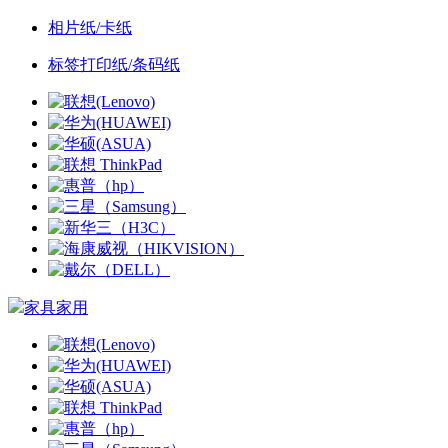
相片纸/卡纸
标签打印纸/条码纸
家具家用